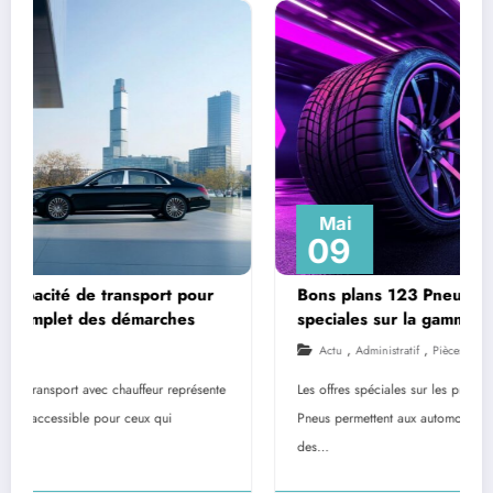
Mai
09
Bons plans 123 Pneus : decouvrez les offres
speciales sur la gamme 4 saisons
,
,
Actu
Administratif
Pièces Et Équipements
Les offres spéciales sur les pneus 4 saisons proposées par 123
Pneus permettent aux automobilistes d'équiper leur véhicule avec
des…