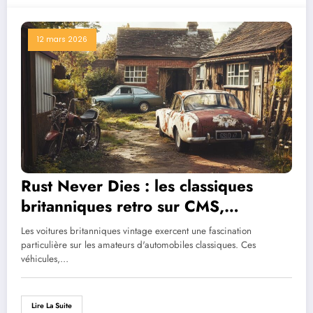
12 mars 2026
Rust Never Dies : les classiques
britanniques retro sur CMS,
témoignages de passionnés
Les voitures britanniques vintage exercent une fascination
collectionneurs
particulière sur les amateurs d'automobiles classiques. Ces
véhicules,…
Lire La Suite