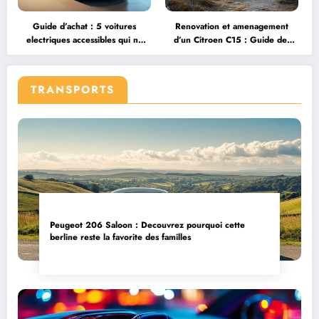
Guide d’achat : 5 voitures
Renovation et amenagement
electriques accessibles qui ne
d’un Citroen C15 : Guide des
ruinent pas votre compte en
depenses et points mecaniques
banque
essentiels
TRANSPORTS
Peugeot 206 Saloon : Decouvrez pourquoi cette
berline reste la favorite des familles