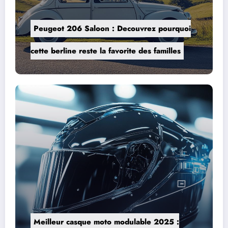
Peugeot 206 Saloon : Decouvrez pourquoi
cette berline reste la favorite des familles
n
Meilleur casque moto modulable 2025 :