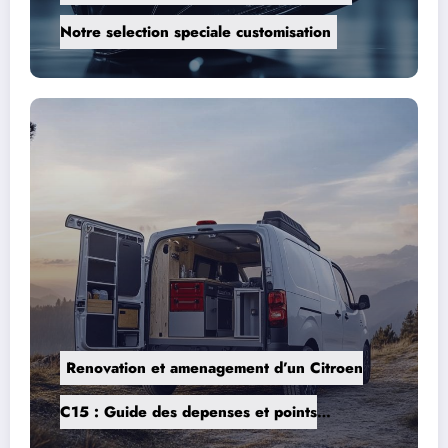
Notre selection speciale customisation
l
Renovation et amenagement d’un Citroen
C15 : Guide des depenses et points
?