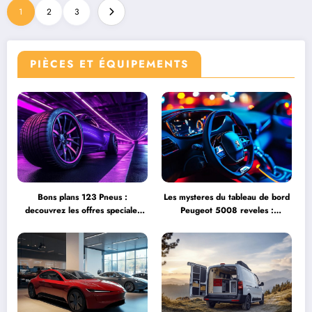
1
2
3
PIÈCES ET ÉQUIPEMENTS
Bons plans 123 Pneus :
Les mysteres du tableau de bord
decouvrez les offres speciales
Peugeot 5008 reveles :
sur la gamme 4 saisons
Comprendre les signaux
d’urgence